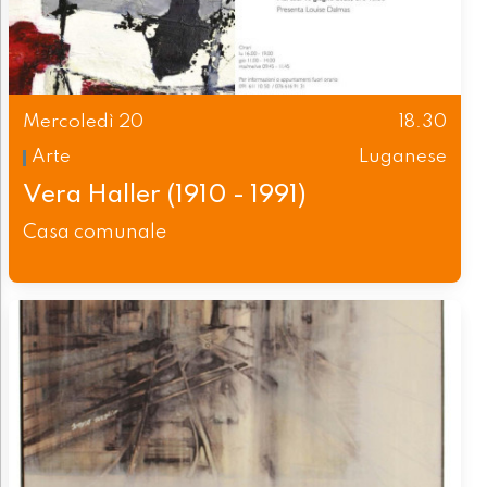
Mercoledì 20
18.30
Arte
Luganese
Vera Haller (1910 - 1991)
Casa comunale