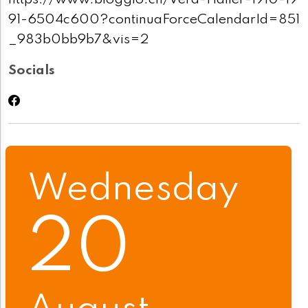
https://www.bioggio.ch/Vera-Haller-1910-19
91-6504c600?continuaForceCalendarId=851
_983b0bb9b7&vis=2
Socials
Wednesday
20