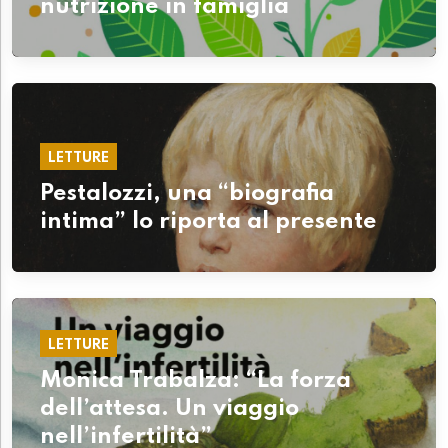
nutrizione in famiglia
LETTURE
Pestalozzi, una “biografia
intima” lo riporta al presente
LETTURE
Monica Trabalza: “La forza
dell’attesa. Un viaggio
nell’infertilità”