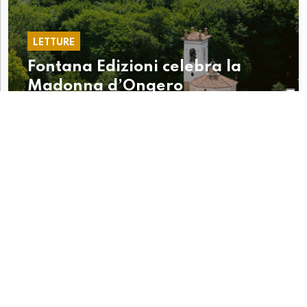
LETTURE
Fontana Edizioni celebra la
Madonna d’Ongero
LETTURE
"Una vita nel Novecento": la
storia di Egle Delucchi rivive in
un libro Fontana Edizioni