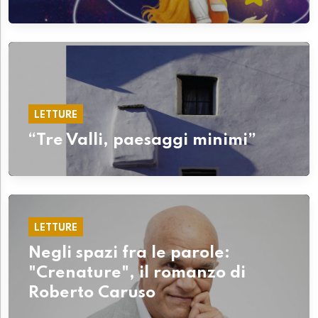
LETTURE
“Tre Valli, paesaggi minimi”
LETTURE
Negli spazi fra le parole:
"Crenature", il romanzo di
Roberto Caruso