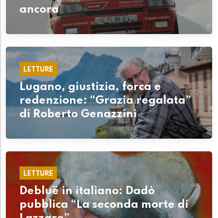
ancora
LETTURE
Lugano, giustizia, forca e
redenzione: “Grazia regalata”
di Roberto Genazzini
LETTURE
Debluë in italiano: Dadò
pubblica “La seconda morte di