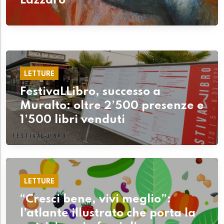
Lazzaro”
LETTURE
FestivaLLibro, successo a
Muralto: oltre 2’500 presenze e
1’500 libri venduti
LETTURE
“Cresci bene, vivi meglio”:
l’atlante illustrato che porta la