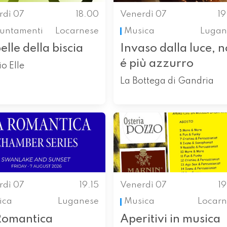
rdì 07
18.00
Venerdì 07
1
untamenti
Locarnese
Musica
Lugan
elle della biscia
Invaso dalla luce, 
é più azzurro
o Elle
La Bottega di Gandria
rdì 07
19.15
Venerdì 07
1
ica
Luganese
Musica
Locarn
Romantica
Aperitivi in musica