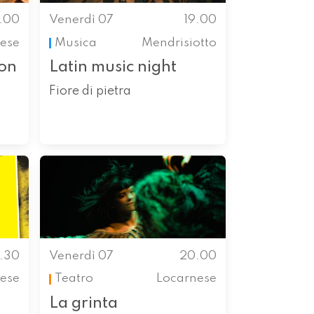
9.00
Venerdì 07
19.00
ese
Musica
Mendrisiotto
non
Latin music night
Fiore di pietra
9.30
Venerdì 07
20.00
ese
Teatro
Locarnese
La grinta