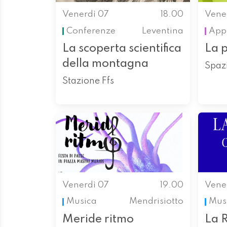
Venerdì 07
18.00
Vene
Conferenze
Leventina
App
La scoperta scientifica
La p
della montagna
Spazi
Stazione Ffs
Venerdì 07
19.00
Vene
Musica
Mendrisiotto
Mus
Meride ritmo
La 