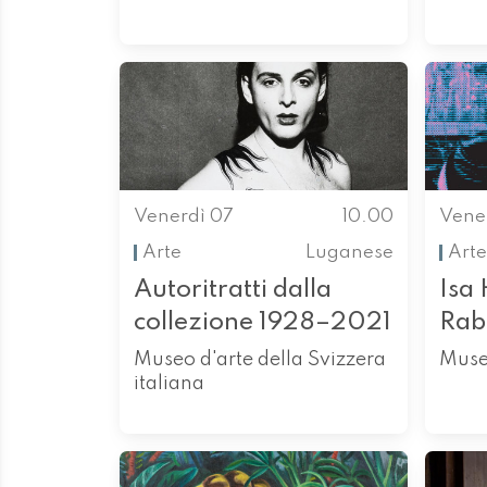
Venerdì 07
10.00
Vene
Arte
Luganese
Arte
Autoritratti dalla
Isa
collezione 1928–2021
Rab
Museo d'arte della Svizzera
Muse
italiana