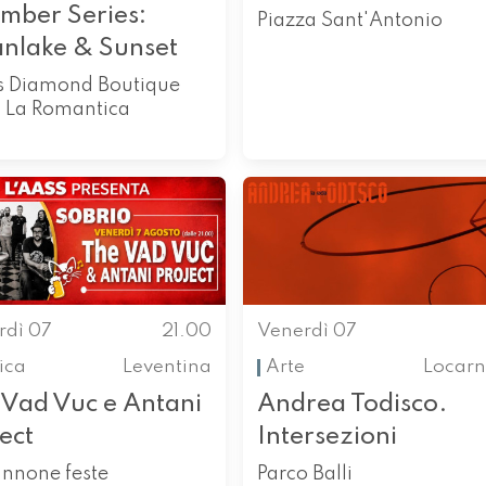
mber Series:
Piazza Sant'Antonio
nlake & Sunset
s Diamond Boutique
l La Romantica
rdì 07
21.00
Venerdì 07
ica
Leventina
Arte
Locarn
 Vad Vuc e Antani
Andrea Todisco.
ect
Intersezioni
nnone feste
Parco Balli