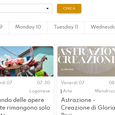
tà
CERCA
9
Monday 10
Tuesday 11
Wednesda
rdì 07
07.30
Venerdì 07
08
Luganese
Arte
Mendrisi
ndo delle opere
Astrazione -
rte rimangono solo
Creazione di Glori