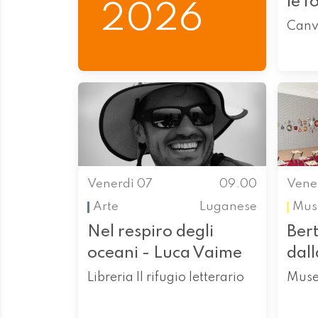
le f
2026
Canv
Venerdì 07
09.00
Vene
Arte
Luganese
Mus
Nel respiro degli
Bert
oceani - Luca Vaime
dall
Libreria Il rifugio letterario
Muse