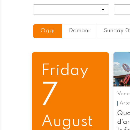
Categoria
Locali
Oggi
Domani
Sunday 0
Friday
7
Vene
Arte
Qua
August
d'a