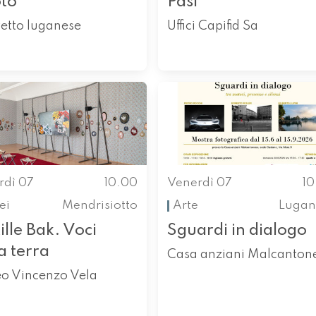
oto
Pasi
etto luganese
Uffici Capifid Sa
rdì 07
10.00
Venerdì 07
1
ei
Mendrisiotto
Arte
Lugan
ille Bak. Voci
Sguardi in dialogo
a terra
Casa anziani Malcanton
o Vincenzo Vela