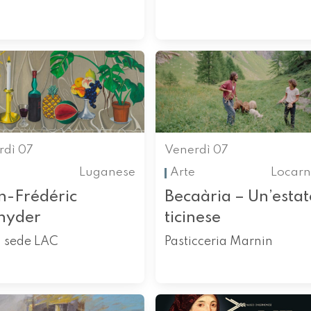
rdì 07
Venerdì 07
Luganese
Arte
Locarn
n-Frédéric
Becaària – Un’estat
nyder
ticinese
, sede LAC
Pasticceria Marnin