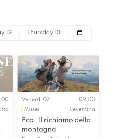
y 12
Thursday 13
.00
Venerdì 07
09.00
otto
Musei
Leventina
Eco. Il richiamo della
a
montagna