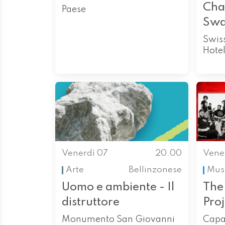
Cha
Paese
Swa
Swis
Hote
Venerdì 07
20.00
Vene
Arte
Bellinzonese
Mus
Uomo e ambiente - Il
The
distruttore
Proj
Monumento San Giovanni
Capa