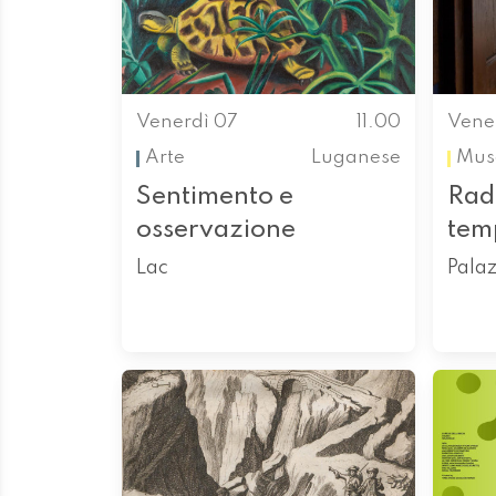
Venerdì 07
11.00
Vene
Arte
Luganese
Mus
Sentimento e
Radi
osservazione
tem
Lac
Palaz