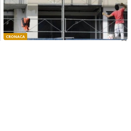
CRONACA
Cede il sostegno della pedana, tre operai
cadono da due metri mentre pitturano una casa
CRONACA