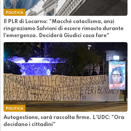
POLITICA
Il PLR di Locarno: "Macchè cataclisma, anzi
ringraziamo Salvioni di essere rimasto durante
l'emergenza. Deciderà Giudici cosa fare"
POLITICA
Autogestione, sarà raccolta firme. L'UDC: "Ora
decidano i cittadini"