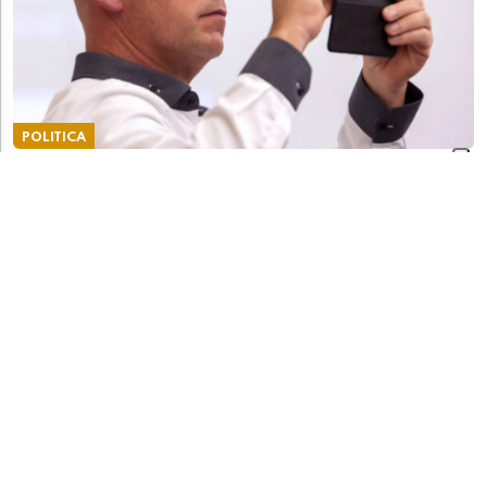
POLITICA
Dadò: "Leghisti, basta con la sindrome del
calimero. Prendetevi le vostre responsabilità"
POLITICA