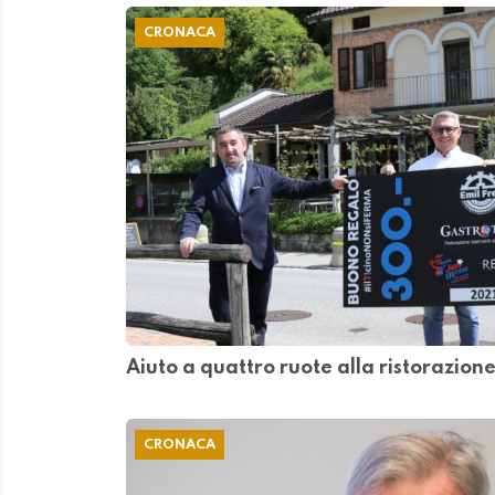
CRONACA
Aiuto a quattro ruote alla ristorazione
CRONACA