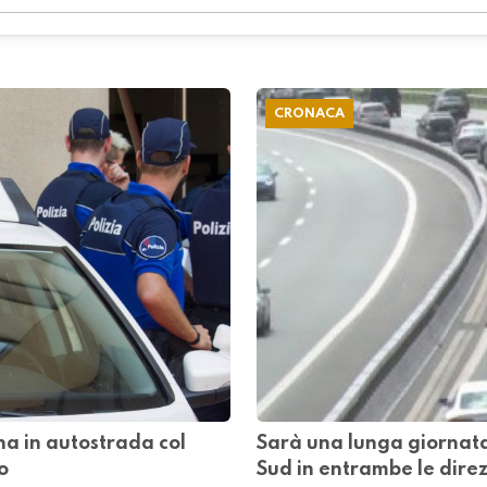
CRONACA
a in autostrada col
Sarà una lunga giornata
o
Sud in entrambe le direz