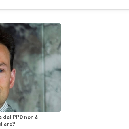
e del PPD non è
gliere?