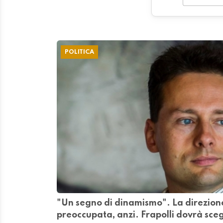
POLITICA
"Un segno di dinamismo". La direzion
preoccupata, anzi. Frapolli dovrà sce