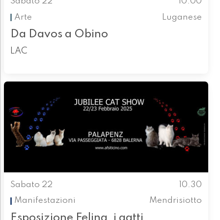
Sabato 22
10.00
Arte
Luganese
Da Davos a Obino
LAC
Sabato 22
10.30
Manifestazioni
Mendrisiotto
Esposizione Felina, i gatti