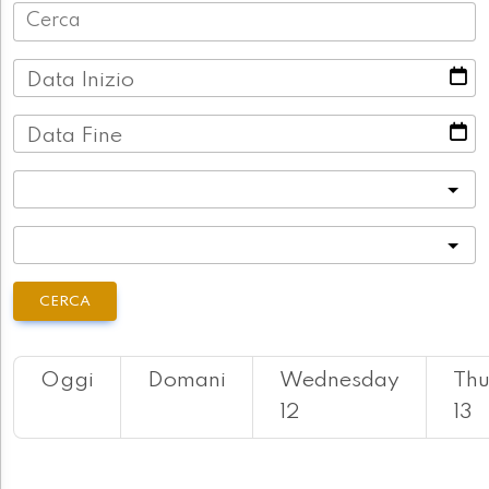
Data Inizio
Data Fine
Categoria
Località
CERCA
Oggi
Domani
Wednesday
Thu
12
13