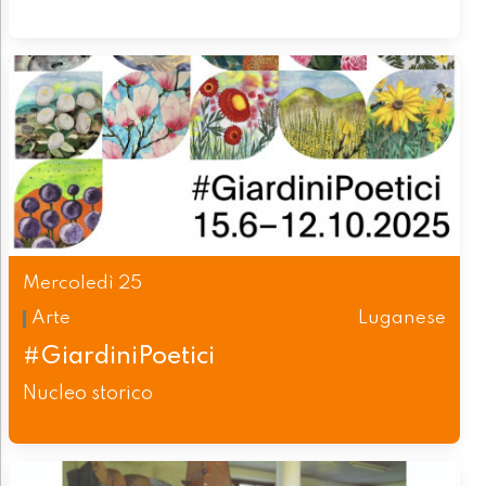
Mercoledì 25
Arte
Luganese
#GiardiniPoetici
Nucleo storico