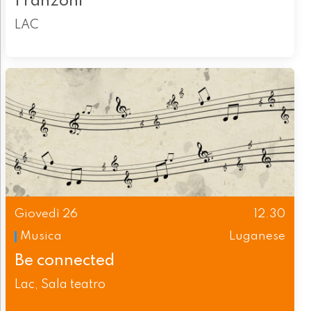
Franzoni
LAC
Giovedì 26
12.30
Musica
Luganese
Be connected
Lac, Sala teatro