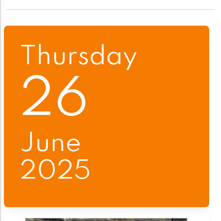
Thursday
26
June
2025