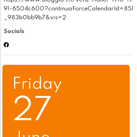
https://www.bioggio.ch/Vera-Haller-1910-19
91-6504c600?continuaForceCalendarId=851
_983b0bb9b7&vis=2
Socials
Friday
27