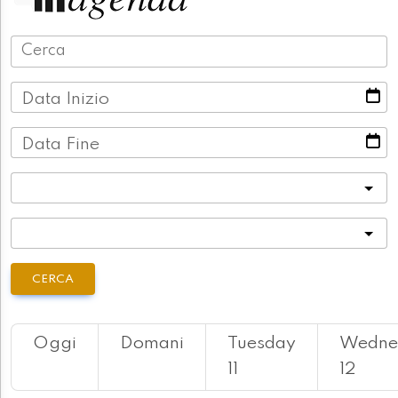
Data Inizio
Data Fine
Categoria
Località
CERCA
Oggi
Domani
Tuesday
Wedne
11
12