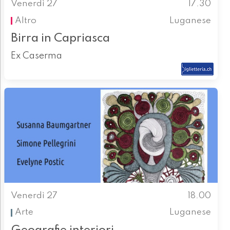
Venerdì 27
17.30
Altro
Luganese
Birra in Capriasca
Ex Caserma
Venerdì 27
18.00
Arte
Luganese