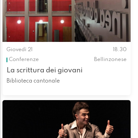
Giovedì 21
18.30
Conferenze
Bellinzonese
La scrittura dei giovani
Biblioteca cantonale