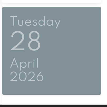
Tuesday
28
April
2026