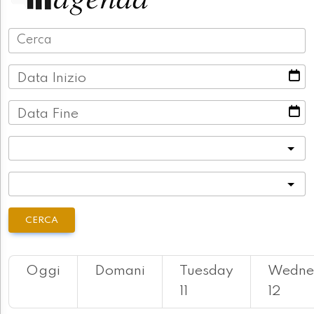
Data Inizio
Data Fine
Categoria
Località
CERCA
Oggi
Domani
Tuesday
Wedne
11
12