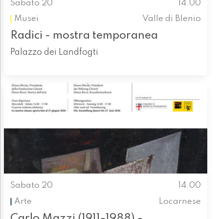
Sabato 20
14.00
Musei
Valle di Blenio
Radici - mostra temporanea
Palazzo dei Landfogti
Sabato 20
14.00
Arte
Locarnese
Carlo Mazzi (1911-1988) -