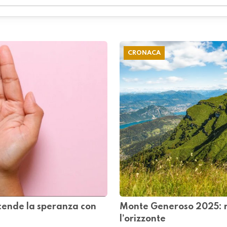
CRONACA
ccende la speranza con
Monte Generoso​ 2025: rit
l’orizzonte