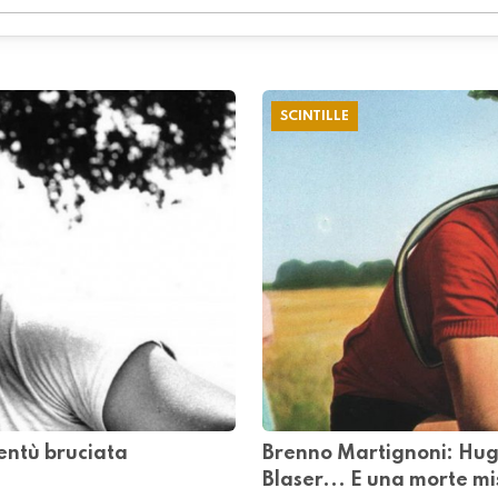
SCINTILLE
entù bruciata
Brenno Martignoni: Hugo 
Blaser... E una morte mi