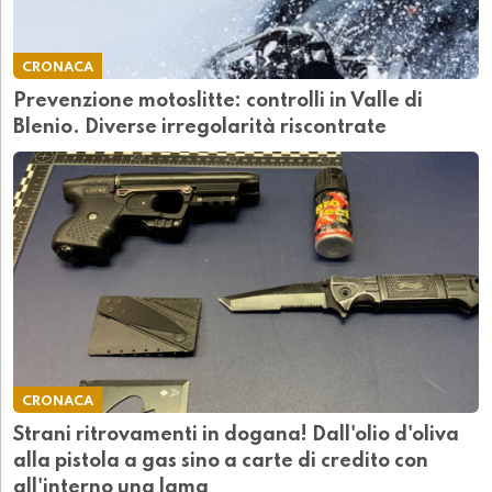
CRONACA
Prevenzione motoslitte: controlli in Valle di
Blenio. Diverse irregolarità riscontrate
CRONACA
Strani ritrovamenti in dogana! Dall'olio d'oliva
alla pistola a gas sino a carte di credito con
all'interno una lama