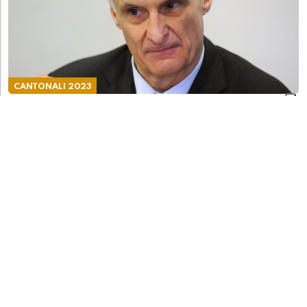
CANTONALI 2023
Cereghetti bombastico: "Cosa hanno sbagliato
sinistra e centro. Per fortuna c'è Avanti!"
CRONACA