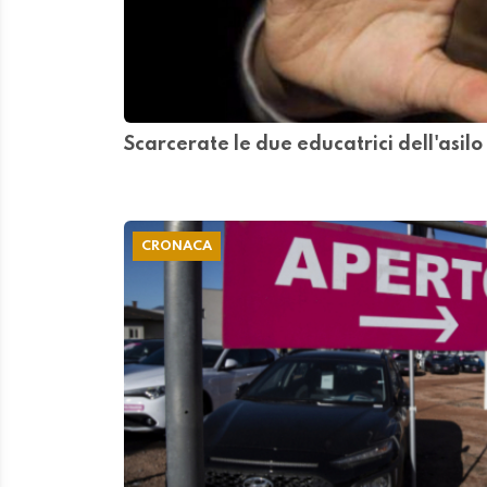
Scarcerate le due educatrici dell'asilo
CRONACA