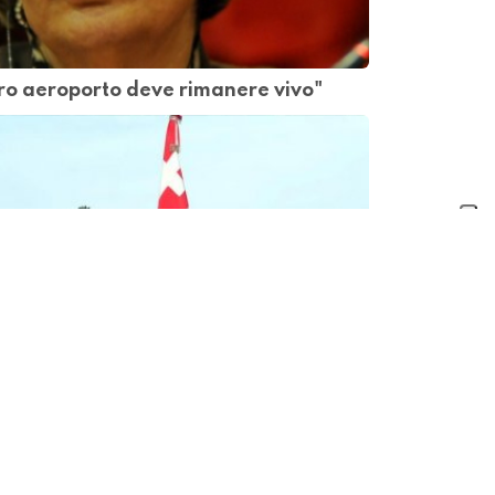
stro aeroporto deve rimanere vivo"
ide di investire nell'esercito. Due