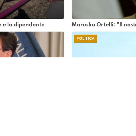
re e la dipendente
Maruska Ortelli: "Il no
POLITICA
ridono ancora
Il Consiglio Federale dec