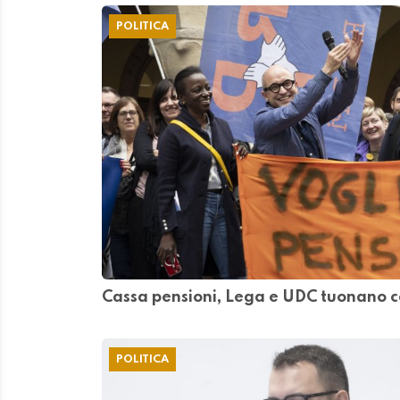
POLITICA
Cassa pensioni, Lega e UDC tuonano co
POLITICA