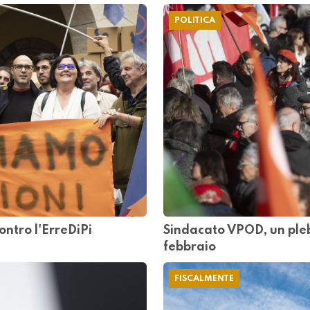
POLITICA
ntro l'ErreDiPi
Sindacato VPOD, un pleb
febbraio
FISCALMENTE