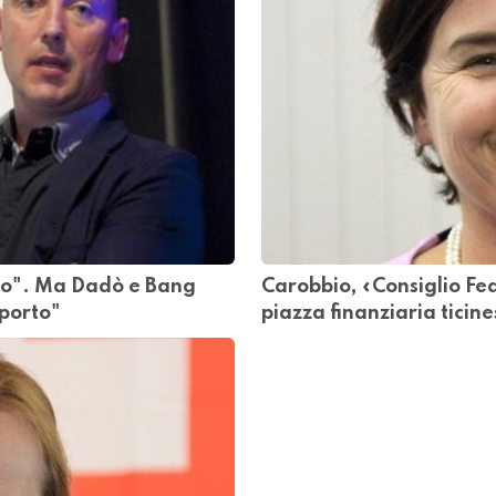
oo". Ma Dadò e Bang
Carobbio, «Consiglio Fed
pporto"
piazza finanziaria ticin