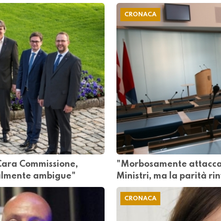
CRONACA
"Cara Commissione,
"Morbosamente attaccati
nalmente ambigue"
Ministri, ma la parità rin
CRONACA