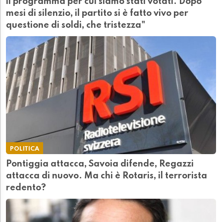
il programma per cui siamo stati votati. Dopo
mesi di silenzio, il partito si è fatto vivo per
questione di soldi, che tristezza"
POLITICA
Pontiggia attacca, Savoia difende, Regazzi
attacca di nuovo. Ma chi è Rotaris, il terrorista
redento?