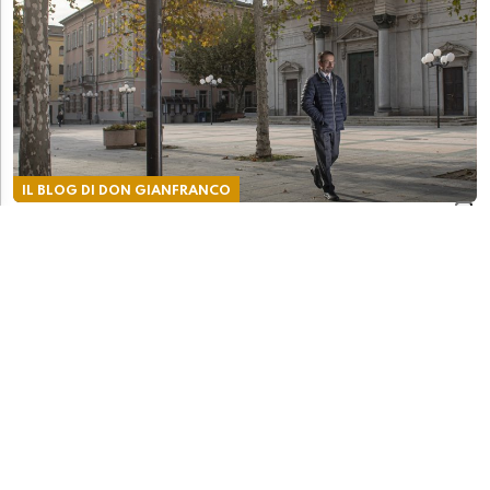
IL BLOG DI DON GIANFRANCO
Don Gianfranco: "Quando il TG mostrò gli orrori
della guerra, l’anziana signora cominciò a
piangere…"