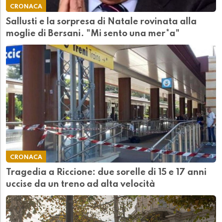
CRONACA
Sallusti e la sorpresa di Natale rovinata alla
moglie di Bersani. "Mi sento una mer*a"
CRONACA
Tragedia a Riccione: due sorelle di 15 e 17 anni
uccise da un treno ad alta velocità