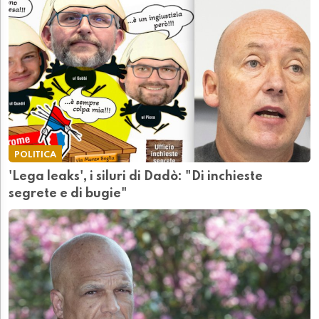
POLITICA
'Lega leaks', i siluri di Dadò: "Di inchieste
segrete e di bugie"