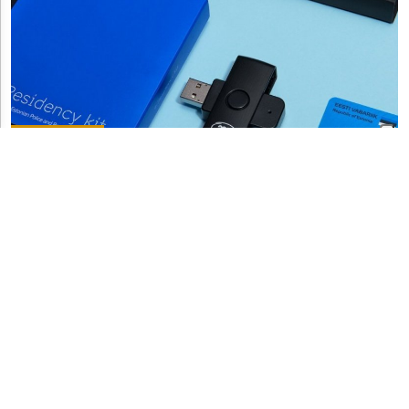
FISCALMENTE
E-residency e Digital Nomad Visa: l’attrattività
fiscale ai tempi del telelavoro