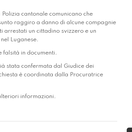
a Polizia cantonale comunicano che
resunto raggiro a danno di alcune compagnie
i arrestati un cittadino svizzero e un
i nel Luganese.
a e falsità in documenti.
 già stata confermata dal Giudice dei
chiesta è coordinata dalla Procuratrice
teriori informazioni.