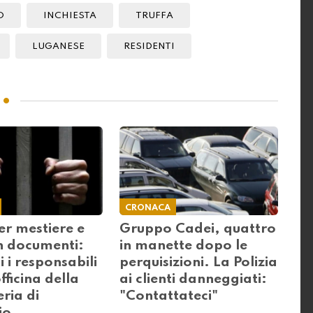
O
INCHIESTA
TRUFFA
LUGANESE
RESIDENTI
CRONACA
er mestiere e
Gruppo Cadei, quattro
in documenti:
in manette dopo le
i i responsabili
perquisizioni. La Polizia
fficina della
ai clienti danneggiati:
ria di
"Contattateci"