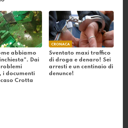
io
CRONACA
come abbiamo
Sventato maxi traffico
'inchiesta". Dai
di droga e denaro! Sei
problemi
arresti e un centinaio di
, i documenti
denunce!
l caso Crotta