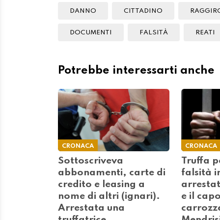
DANNO
CITTADINO
RAGGIR
DOCUMENTI
FALSITÀ
REATI
Potrebbe interessarti anche
CRONACA
CRONACA
Sottoscriveva
Truffa p
abbonamenti, carte di
falsità 
credito e leasing a
arrestat
nome di altri (ignari).
e il capo
Arrestata una
carrozze