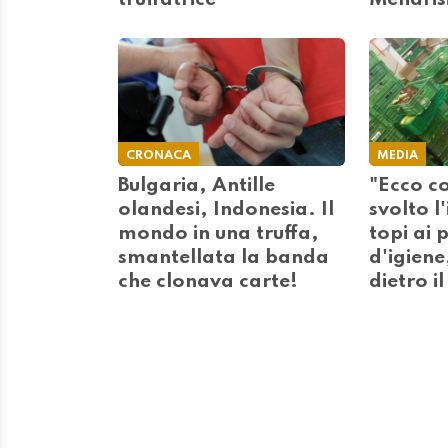
truffatrice
Mendris
CRONACA
MEDIA
Bulgaria, Antille
"Ecco 
olandesi, Indonesia. Il
svolto l
mondo in una truffa,
topi ai 
smantellata la banda
d'igiene
che clonava carte!
dietro i