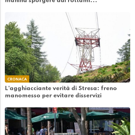
manina sporgere dai rottami..."
CRONACA
L'agghiacciante verità di Stresa: freno
manomesso per evitare disservizi