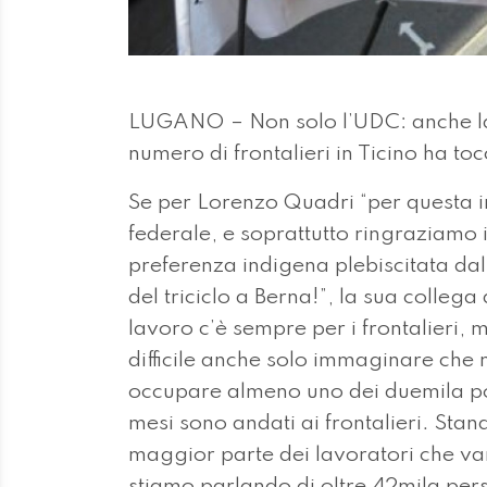
LUGANO – Non solo l’UDC: anche la 
numero di frontalieri in Ticino ha t
Se per Lorenzo Quadri “per questa in
federale, e soprattutto ringraziamo 
preferenza indigena plebiscitata dal
del triciclo a Berna!”, la sua colleg
lavoro c’è sempre per i frontalieri, 
difficile anche solo immaginare che
occupare almeno uno dei duemila posti
mesi sono andati ai frontalieri. Stando
maggior parte dei lavoratori che varc
stiamo parlando di oltre 42mila pers