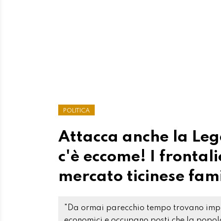
POLITICA
Attacca anche la Lega
c'è eccome! I frontal
mercato ticinese fami
"Da ormai parecchio tempo trovano impieg
economici e occupano posti che la popola