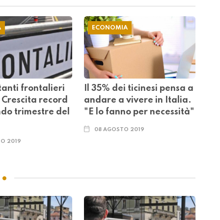
A
ECONOMIA
tanti frontalieri
Il 35% dei ticinesi pensa a
. Crescita record
andare a vivere in Italia.
ndo trimestre del
"E lo fanno per necessità"
08 AGOSTO 2019
O 2019