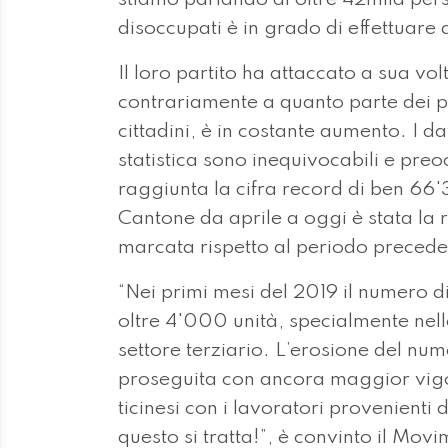
disoccupati è in grado di effettuare 
Il loro partito ha attaccato a sua volt
contrariamente a quanto parte dei po
cittadini, è in costante aumento. I dat
statistica sono inequivocabili e preo
raggiunta la cifra record di ben 66'31
Cantone da aprile a oggi è stata la 
marcata rispetto al periodo preceden
“Nei primi mesi del 2019 il numero di
oltre 4'000 unità, specialmente nelle
settore terziario. L’erosione del nume
proseguita con ancora maggior vigore
ticinesi con i lavoratori provenienti
questo si tratta!”, è convinto il Mov