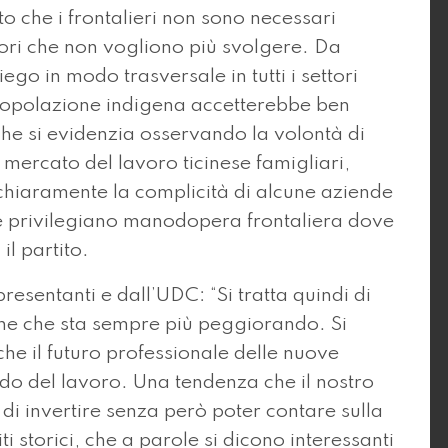
o che i frontalieri non sono necessari
avori che non vogliono più svolgere. Da
o in modo trasversale in tutti i settori
popolazione indigena accetterebbe ben
 che si evidenzia osservando la volontà di
l mercato del lavoro ticinese famigliari,
è chiaramente la complicità di alcune aziende
he privilegiano manodopera frontaliera dove
il partito.
resentanti e dall’UDC: “Si tratta quindi di
one che sta sempre più peggiorando. Si
che il futuro professionale delle nuove
o del lavoro. Una tendenza che il nostro
 invertire senza però poter contare sulla
i storici, che a parole si dicono interessanti