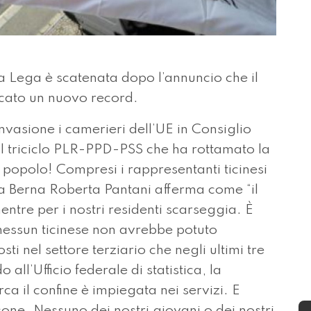
Lega è scatenata dopo l’annuncio che il
occato un nuovo record.
vasione i camerieri dell’UE in Consiglio
il triciclo PLR-PPD-PSS che ha rottamato la
 popolo! Compresi i rappresentanti ticinesi
a a Berna Roberta Pantani afferma come “il
mentre per i nostri residenti scarseggia. È
 nessun ticinese non avrebbe potuto
 nel settore terziario che negli ultimi tre
 all’Ufficio federale di statistica, la
a il confine è impiegata nei servizi. E
one. Nessuno dei nostri giovani o dei nostri