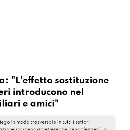
: "L'effetto sostituzione
ieri introducono nel
liari e amici"
o in modo trasversale in tutti i settori
zione indigena accetterebbe ben volentieri", si