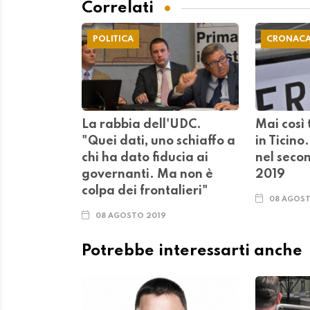
Correlati
POLITICA
CRONAC
La rabbia dell'UDC.
Mai così 
"Quei dati, uno schiaffo a
in Ticino
chi ha dato fiducia ai
nel seco
governanti. Ma non è
2019
colpa dei frontalieri"
08 AGOST
08 AGOSTO 2019
Potrebbe interessarti anche