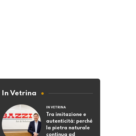
In Vetrina
IN VETRINA
Tra imitazione e
autenticità: perché
la pietra naturale
continua ad
affascinare
09 LUGLIO 2026
IN VETRINA
Gehri, la piscina
come stanza
all’aperto
07 LUGLIO 2026
IN VETRINA