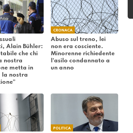
CRONACA
ssuali
Abuso sul treno, lei
ti, Alain Bühler:
non era cosciente.
tabile che chi
Minorenne richiedente
a nostra
l'asilo condannato a
one metta in
un anno
 la nostra
ione”
POLITICA