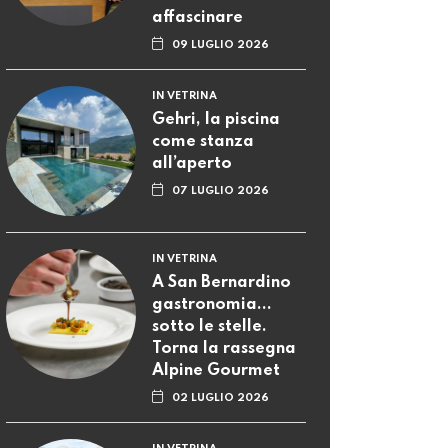
A San Bernardino
gastronomia...
sotto le stelle.
Torna la rassegna
Alpine Gourmet
02 LUGLIO 2026
IN VETRINA
Trova le
differenze: FLP
lancia una
campagna sul
rispetto a bordo
24 GIUGNO 2026
IN VETRINA
OCST-Docenti alza
la voce: “Servono
investimenti e