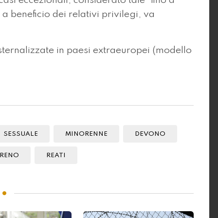
asi eccezionali, considerato tale “fino a
 beneficio dei relativi privilegi, va
esternalizzate in paesi extraeuropei (modello
SESSUALE
MINORENNE
DEVONO
RENO
REATI