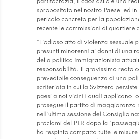
partitocrazia, il caos asilo è una real
spropositato nel nostro Paese, ed in 
pericolo concreto per la popolazio
recente le commissioni di quartiere d
"L’odioso atto di violenza sessuale 
presunti minorenni ai danni di una r
della politica immigrazionista attua
responsabilità. Il gravissimo reato
prevedibile conseguenza di una poli
scriteriata in cui la Svizzera persist
paesi a noi vicini i quali applicano, 
prosegue il partito di maggioranza r
nell’ultima sessione del Consiglio na
proclami del PLR dopo la “passeggiat
ha respinto compatta tutte le misure 