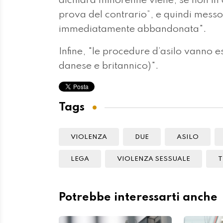
dichiara minorenne viene, se non in c
prova del contrario”, e quindi messo a
immediatamente abbandonata".
Infine, "le procedure d’asilo vanno 
danese e britannico)".
Tags
VIOLENZA
DUE
ASILO
LEGA
VIOLENZA SESSUALE
T
Potrebbe interessarti anche