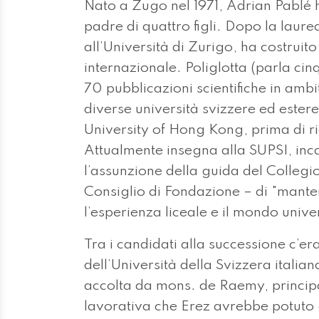
Nato a Zugo nel 1971, Adrian Pablé h
padre di quattro figli. Dopo la laurea 
all’Università di Zurigo, ha costrui
internazionale. Poliglotta (parla cinqu
70 pubblicazioni scientifiche in ambi
diverse università svizzere ed ester
University of Hong Kong, prima di rie
Attualmente insegna alla SUPSI, in
l’assunzione della guida del Collegio,
Consiglio di Fondazione – di "mante
l’esperienza liceale e il mondo univer
Tra i candidati alla successione c’er
dell’Università della Svizzera italia
accolta da mons. de Raemy, principal
lavorativa che Erez avrebbe potuto