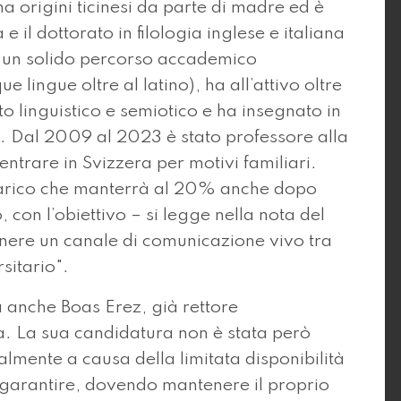
a origini ticinesi da parte di madre ed è
e il dottorato in filologia inglese e italiana
to un solido percorso accademico
e lingue oltre al latino), ha all’attivo oltre
to linguistico e semiotico e ha insegnato in
e. Dal 2009 al 2023 è stato professore alla
ntrare in Svizzera per motivi familiari.
carico che manterrà al 20% anche dopo
 con l’obiettivo – si legge nella nota del
nere un canale di comunicazione vivo tra
sitario".
a anche Boas Erez, già rettore
na. La sua candidatura non è stata però
mente a causa della limitata disponibilità
 garantire, dovendo mantenere il proprio