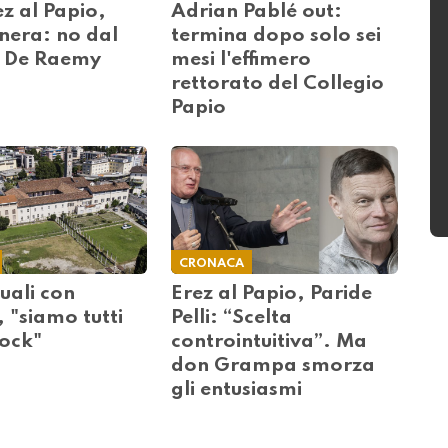
z al Papio,
Adrian Pablé out:
nera: no dal
termina dopo solo sei
 De Raemy
mesi l'effimero
rettorato del Collegio
Papio
CRONACA
suali con
Erez al Papio, Paride
, "siamo tutti
Pelli: “Scelta
hock"
controintuitiva”. Ma
don Grampa smorza
gli entusiasmi