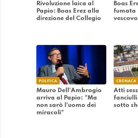
Rivoluzione laica al
Boas Ere
Papio: Boas Erez alla
fumata 
direzione del Collegio
vescovo
POLITICA
CRONACA
Mauro Dell'Ambrogio
Atti ses
arriva al Papio: "Ma
fanciulli
non sarò l'uomo dei
sotto s
miracoli"