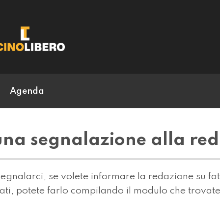
Agenda
una segnalazione alla re
gnalarci, se volete informare la redazione su fatti 
mati, potete farlo compilando il modulo che trovate