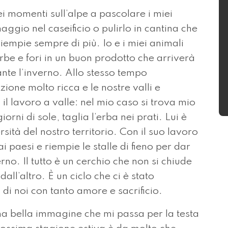
i momenti sull’alpe a pascolare i miei
maggio nel caseificio o pulirlo in cantina che
empie sempre di più. Io e i miei animali
rbe e fori in un buon prodotto che arriverà
rante l’inverno. Allo stesso tempo
one molto ricca e le nostre valli e
 lavoro a valle: nel mio caso si trova mio
orni di sole, taglia l’erba nei prati. Lui è
sità del nostro territorio. Con il suo lavoro
ai paesi e riempie le stalle di fieno per dar
rno. Il tutto è un cerchio che non si chiude
ll’altro. È un ciclo che ci è stato
i noi con tanto amore e sacrificio.
 bella immagine che mi passa per la testa