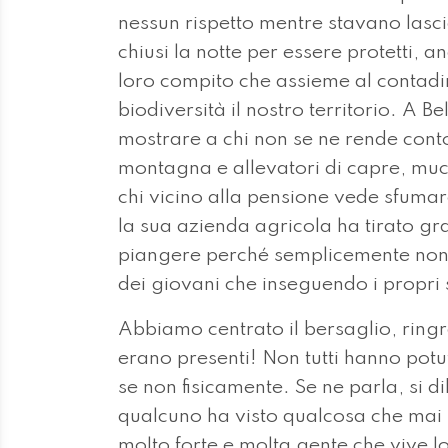
nessun rispetto mentre stavano lascia
chiusi la notte per essere protetti,
loro compito che assieme al contadin
biodiversità il nostro territorio. A B
mostrare a chi non se ne rende cont
montagna e allevatori di capre, mucc
chi vicino alla pensione vede sfumare 
la sua azienda agricola ha tirato gra
piangere perché semplicemente non è
dei giovani che inseguendo i propri 
Abbiamo centrato il bersaglio, ringr
erano presenti! Non tutti hanno pot
se non fisicamente. Se ne parla, si 
qualcuno ha visto qualcosa che mai
molto forte e molta gente che vive lo