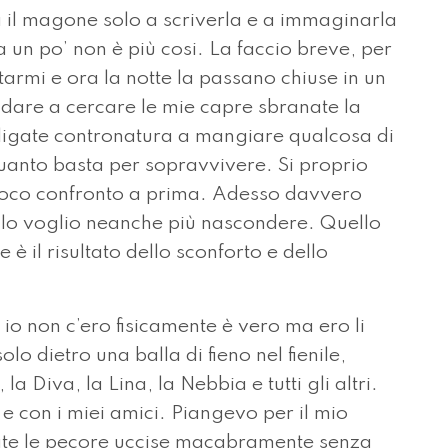
à il magone solo a scriverla e a immaginarla
 un po’ non è più cosi. La faccio breve, per
armi e ora la notte la passano chiuse in un
 andare a cercare le mie capre sbranate la
bligate contronatura a mangiare qualcosa di
quanto basta per sopravvivere. Si proprio
è poco confronto a prima. Adesso davvero
 lo voglio neanche più nascondere. Quello
è il risultato dello sconforto e dello
io non c’ero fisicamente è vero ma ero li
lo dietro una balla di fieno nel fienile,
 Diva, la Lina, la Nebbia e tutti gli altri.
 e con i miei amici. Piangevo per il mio
tate le pecore uccise macabramente senza