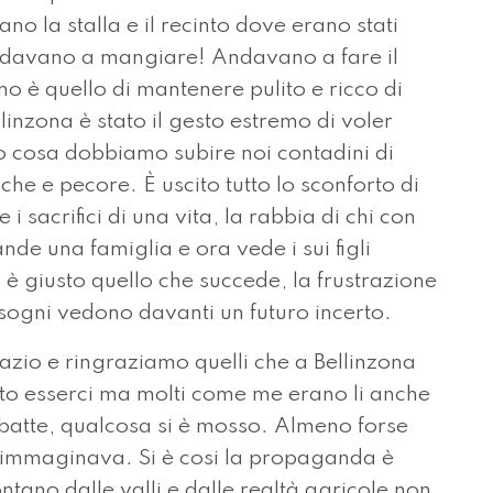
no la stalla e il recinto dove erano stati
 andavano a mangiare! Andavano a fare il
o è quello di mantenere pulito e ricco di
ellinzona è stato il gesto estremo di voler
o cosa dobbiamo subire noi contadini di
he e pecore. È uscito tutto lo sconforto di
i sacrifici di una vita, la rabbia di chi con
nde una famiglia e ora vede i sui figli
 giusto quello che succede, la frustrazione
sogni vedono davanti un futuro incerto.
azio e ringraziamo quelli che a Bellinzona
uto esserci ma molti come me erano li anche
dibatte, qualcosa si è mosso. Almeno forse
 immaginava. Si è cosi la propaganda è
ntano dalle valli e dalle realtà agricole non