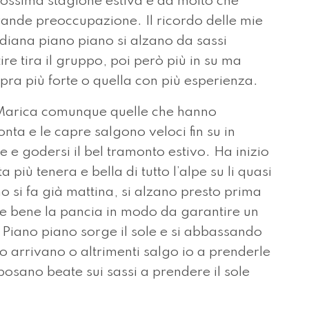
prossima stagione estiva è da molto che
ande preoccupazione. Il ricordo delle mie
diana piano piano si alzano da sassi
ire tira il gruppo, poi però più in su ma
pra più forte o quella con più esperienza.
 la Marica comunque quelle che hanno
nta e le capre salgono veloci fin su in
e e godersi il bel tramonto estivo. Ha inizio
 più tenera e bella di tutto l’alpe su li quasi
o si fa già mattina, si alzano presto prima
e bene la pancia in modo da garantire un
. Piano piano sorge il sole e si abbassando
o arrivano o altrimenti salgo io a prenderle
osano beate sui sassi a prendere il sole