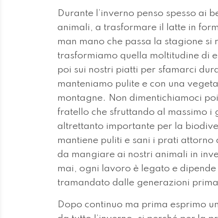
Durante l’inverno penso spesso ai be
animali, a trasformare il latte in for
man mano che passa la stagione si ri
trasformiamo quella moltitudine di e
poi sui nostri piatti per sfamarci du
manteniamo pulite e con una vegetazi
montagne. Non dimentichiamoci poi il
fratello che sfruttando al massimo i gi
altrettanto importante per la biodiver
mantiene puliti e sani i prati attorno 
da mangiare ai nostri animali in inve
mai, ogni lavoro è legato e dipende da
tramandato dalle generazioni prima d
Dopo continuo ma prima esprimo una