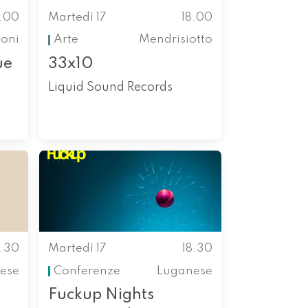
7.00
Martedì 17
18.00
ioni
Arte
Mendrisiotto
ue
33x10
Liquid Sound Records
8.30
Martedì 17
18.30
nese
Conferenze
Luganese
Fuckup Nights