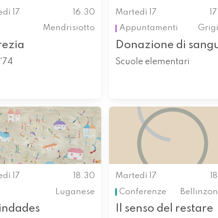
dì 17
16.30
Martedì 17
1
Mendrisiotto
Appuntamenti
Grig
rezia
Donazione di sang
'74
Scuole elementari
dì 17
18.30
Martedì 17
1
Luganese
Conferenze
Bellinzo
indades
Il senso del restare