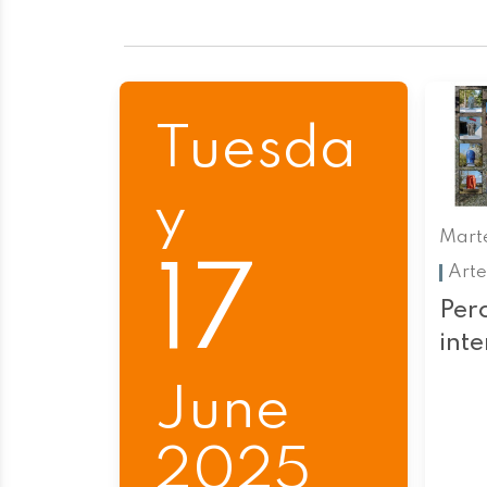
Tuesda
y
Marte
17
Arte
Perc
int
June
2025