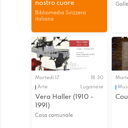
nostro cuore
Gall
Bibliomedia Svizzera
italiana
Martedì 17
18.30
Marte
Arte
Luganese
Mus
Vera Haller (1910 -
Cou
1991)
Casa comunale