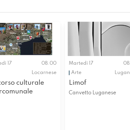
dì 17
08.00
Martedì 17
08
Locarnese
Arte
Lugan
orso culturale
Limof
ercomunale
Canvetto Luganese