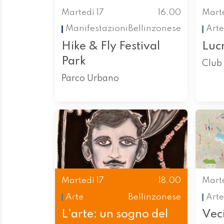
Martedì 17
16.00
Marte
Manifestazioni
Bellinzonese
Arte
Hike & Fly Festival
Luc
Park
Club 
Parco Urbano
Martedì 17
18.00
Marte
Arte
Bellinzonese
Arte
L'arte: un sogno del
Vec