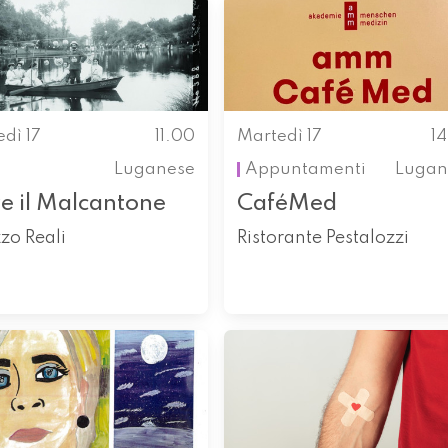
dì 17
11.00
Martedì 17
1
Luganese
Appuntamenti
Lugan
re il Malcantone
CaféMed
zo Reali
Ristorante Pestalozzi