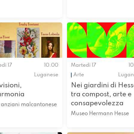
dì 17
10.00
Martedì 17
1
Luganese
Arte
Lugan
visioni,
Nei giardini di Hess
armonia
tra compost, arte e
consapevolezza
 anziani malcantonese
Museo Hermann Hesse