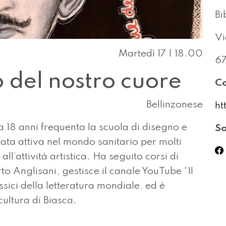
Bi
Vi
Martedì 17 | 18.00
67
o del nostro cuore
Co
Bellinzonese
ht
a 18 anni frequenta la scuola di disegno e
So
tata attiva nel mondo sanitario per molti
ll’attività artistica. Ha seguito corsi di
to Anglisani, gestisce il canale YouTube “Il
ssici della letteratura mondiale, ed è
ultura di Biasca.