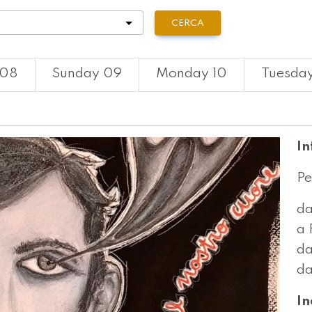
tà
CERCA
 08
Sunday 09
Monday 10
Tuesday
In
Pe
da
a 
da
da
In