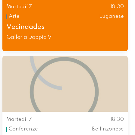
Martedì 17
18.30
Arte
Luganese
Vecindades
Galleria Doppia V
Martedì 17
18.30
Conferenze
Bellinzonese