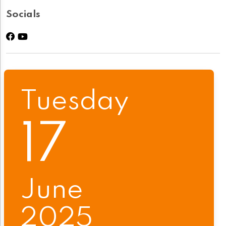
Socials
Tuesday
17
June
2025