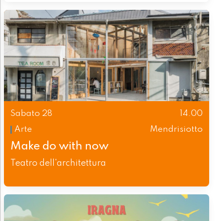
Sabato 28
14.00
Arte
Mendrisiotto
Make do with now
Teatro dell'architettura