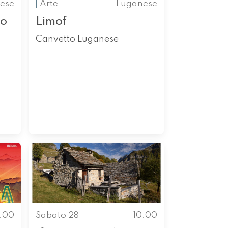
ese
Arte
Luganese
to
Limof
Canvetto Luganese
0.00
Sabato 28
10.00