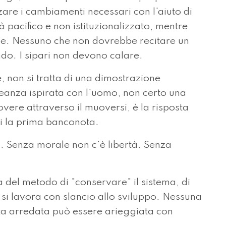
zzare i cambiamenti necessari con l'aiuto di
à pacifico e non istituzionalizzato, mentre
iale. Nessuno che non dovrebbe recitare un
ndo. I sipari non devono calare.
, non si tratta di una dimostrazione
leanza ispirata con l'uomo, non certo una
overe attraverso il muoversi, è la risposta
gli la prima banconota.
tà. Senza morale non c'è libertà. Senza
a del metodo di "conservare" il sistema, di
 si lavora con slancio allo sviluppo. Nessuna
a arredata può essere arieggiata con