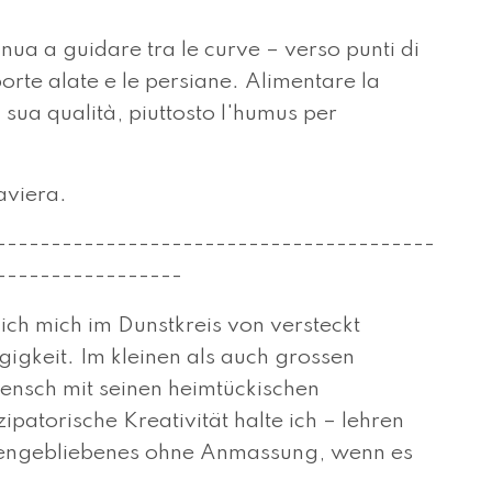
inua a guidare tra le curve – verso punti di
 porte alate e le persiane. Alimentare la
 sua qualità, piuttosto l'humus per
Baviera.
----------------------------------------
-----------------
 ich mich im Dunstkreis von versteckt
gkeit. Im kleinen als auch grossen
ensch mit seinen heimtückischen
patorische Kreativität halte ich – lehren
kenge­blie­benes ohne An­mas­sung, wenn es