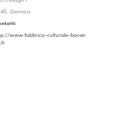
a cribiago 7
45, Giornico
ntatti
tp://www.fabbrica-culturale-bavier
ch