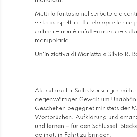
manufatti.
Metti la fantasia nel serbatoio e cont
vista inaspettati. Il cielo apre le sue
cultura – non è un'affermazione sulla
manipolarla.
Un'iniziativa di Marietta e Silvio R. 
---------------------------------
---------------------------------
Als kultureller Selbstversorger mühe
gegenwärtiger Gewalt um Unab­hän­gi
Geschehen begegnet mir stets der M
Wortbrüchen. Auf­klä­rung und emanzi
und lernen – für den Schlüs­sel, Stec
gelingt, in Fahrt zu brin­gen.