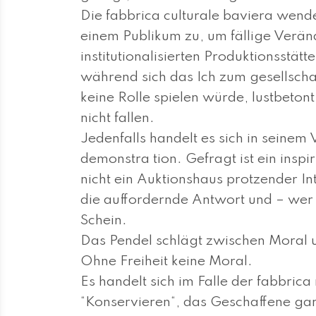
Die fabbrica culturale baviera wendet
ein­em Publikum zu, um fällige Verän­d
institutionalisierten Produk­tions­stät
während sich das Ich zum gesellscha
kei­ne Rolle spielen wür­de, lustbeto
nicht fallen.
Jedenfalls handelt es sich in seinem 
de­­mons­­tra­ tion. Gefragt ist ein i
nicht ein Auktionshaus protzender In
die auffordernde Antwort und – wer 
Schein.
Das Pendel schlägt zwischen Moral u
Ohne Freiheit keine Moral.
Es handelt sich im Falle der fabbric
“Konservieren“, das Geschaffene gar