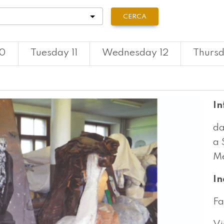
tà
CERCA
10
Tuesday 11
Wednesday 12
Thursd
In
da
a 
Me
In
Fa