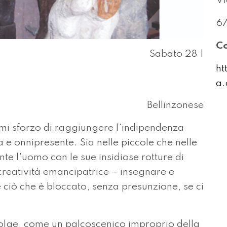
Vi
67
Co
Sabato 28 |
ht
a.
Bellinzonese
mi sforzo di raggiungere l'indipendenza
 e onnipresente. Sia nelle piccole che nelle
te l'uomo con le sue insidiose rotture di
 creatività emancipatrice – insegnare e
e ciò che è bloccato, senza presunzione, se ci
ivolge, come un palcoscenico improprio della