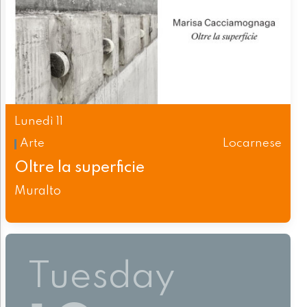
Lunedì 11
Arte
Locarnese
Oltre la superficie
Muralto
Tuesday