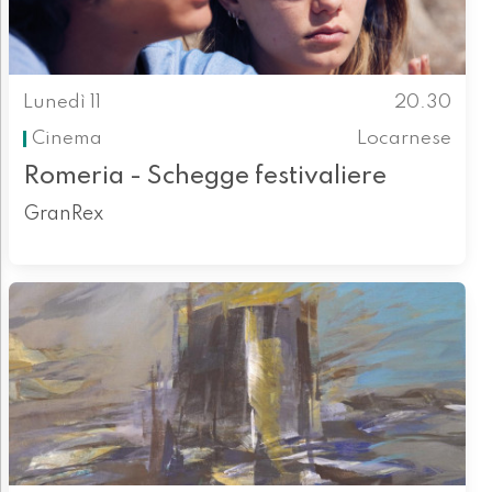
Lunedì 11
20.30
Cinema
Locarnese
Romeria - Schegge festivaliere
GranRex