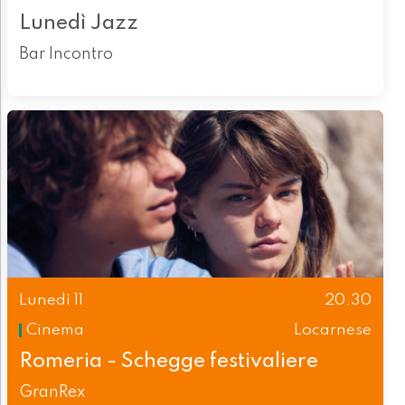
Lunedì Jazz
Bar Incontro
Lunedì 11
20.30
Cinema
Locarnese
Romeria - Schegge festivaliere
GranRex