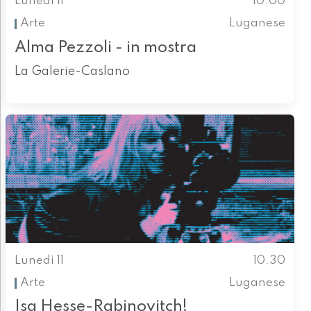
Lunedì 11
10.00
Arte
Luganese
Alma Pezzoli - in mostra
La Galerie-Caslano
Lunedì 11
10.30
Arte
Luganese
Isa Hesse-Rabinovitch!