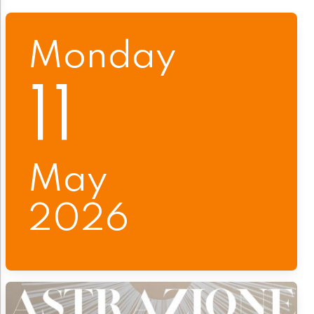
Monday
11
May
2026