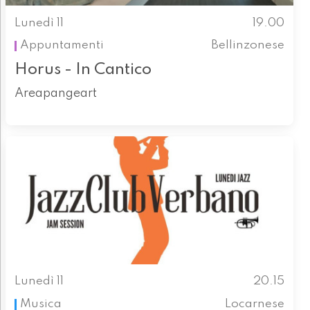
Lunedì 11
19.00
Appuntamenti
Bellinzonese
Horus - In Cantico
Areapangeart
Lunedì 11
20.15
Musica
Locarnese