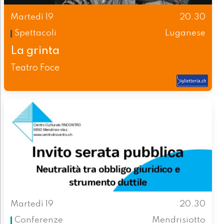
Martedì 19
20.30
Spettacoli
Luganese
La grinta
Teatro Foce
Martedì 19
20.30
Conferenze
Mendrisiotto