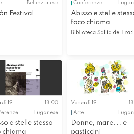
e
Bellinzonese
Conferenze
Lugan
òn Festival
Abisso e stelle stess
foco chiama
Biblioteca Salita dei Frati
dì 19
18.00
Venerdì 19
1
ferenze
Luganese
Arte
Lugan
so e stelle stesso
Donne, mare... e
o chiama
pasticcini