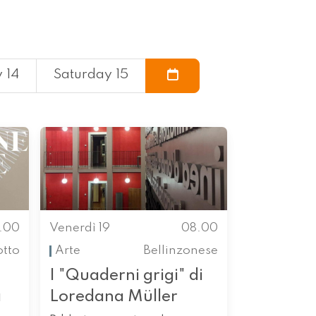
 14
Saturday 15
.00
Venerdì 19
08.00
otto
Arte
Bellinzonese
I "Quaderni grigi" di
a
Loredana Müller