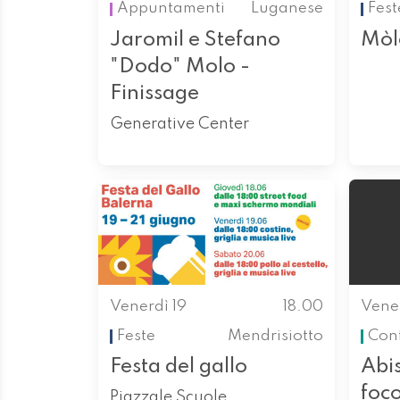
Appuntamenti
Luganese
Fest
Jaromil e Stefano
Mòl
"Dodo" Molo -
Finissage
Generative Center
Venerdì 19
18.00
Vener
Feste
Mendrisiotto
Con
Festa del gallo
Abis
foc
Piazzale Scuole