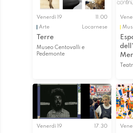
Venerdì 19
11.00
Vener
Arte
Locarnese
Mus
Terre
Espo
dell
Museo Centovalli e
Pedemonte
Men
Teatr
Venerdì 19
17.30
Vener