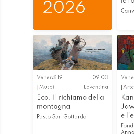
le f
2026
Canv
Venerdì 19
09.00
Vener
Musei
Leventina
Arte
Eco. Il richiamo della
Kan
montagna
Jaw
e l'
Passo San Gottardo
Fond
Anna