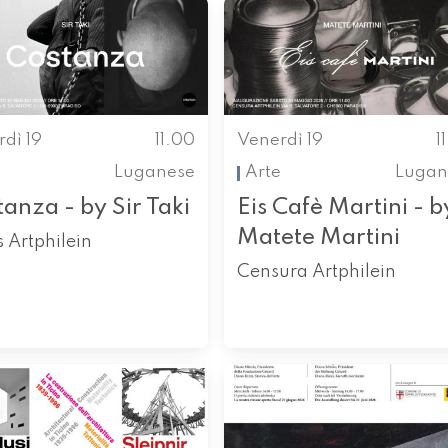
dì 19
11.00
Venerdì 19
1
Luganese
Arte
Lugan
anza - by Sir Taki
Eis Cafè Martini - b
Matete Martini
 Artphilein
Censura Artphilein