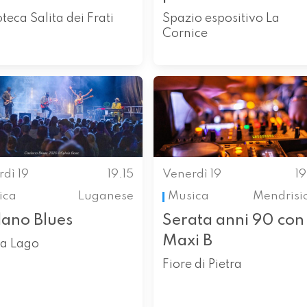
oteca Salita dei Frati
Spazio espositivo La
Cornice
dì 19
19.15
Venerdì 19
1
ica
Luganese
Musica
Mendrisi
lano Blues
Serata anni 90 con
Maxi B
za Lago
Fiore di Pietra