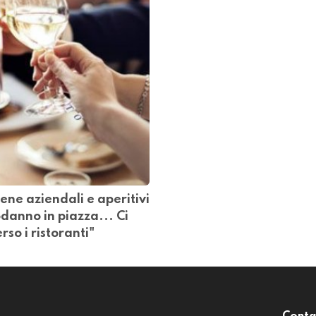
ene aziendali e aperitivi
odanno in piazza... Ci
rso i ristoranti"