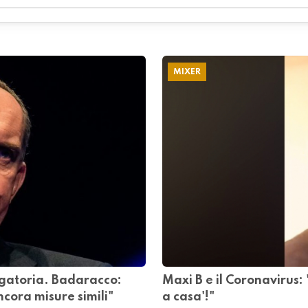
MIXER
igatoria. Badaracco:
Maxi B e il Coronavirus:
ora misure simili"
a casa'!"