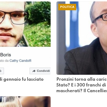
POLITICA
 di gennaio fu lasciato
Pronzini torna alla caric
Stato? E i 300 franchi di
mascherati? Il Cancellie