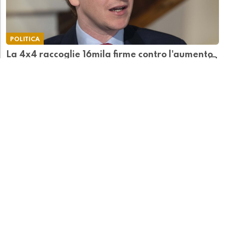
POLITICA
La 4x4 raccoglie 16mila firme contro l'aumento
dei valori di stima. "Verrebbe punito chi vive in
casa propria..."
CRONACA
Giovane lupo abbattuto in Valle di Blenio