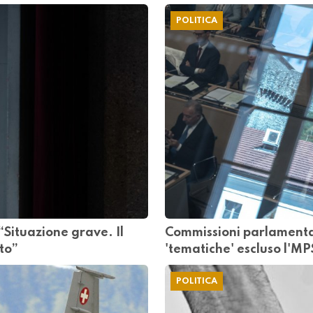
POLITICA
“Situazione grave. Il
Commissioni parlamentari
ito”
'tematiche' escluso l'MP
POLITICA