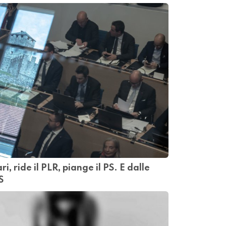
, ride il PLR, piange il PS. E dalle
S