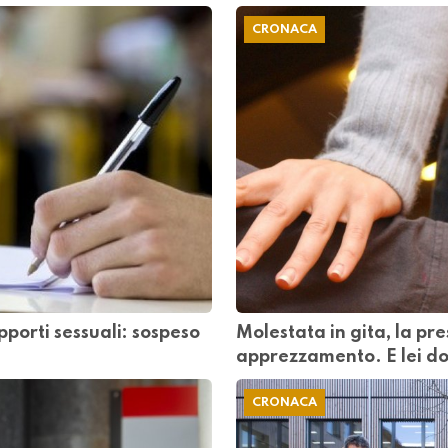
CRONACA
pporti sessuali: sospeso
Molestata in gita, la pr
apprezzamento. E lei d
CRONACA