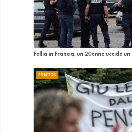
Follia in Francia, un 20enne uccide un 
POLITICA