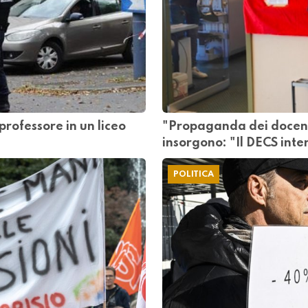
professore in un liceo
"Propaganda dei docenti
insorgono: "Il DECS int
POLITICA