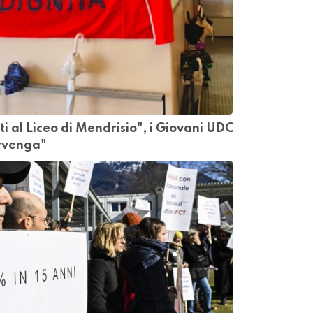
 al Liceo di Mendrisio", i Giovani UDC
ervenga"