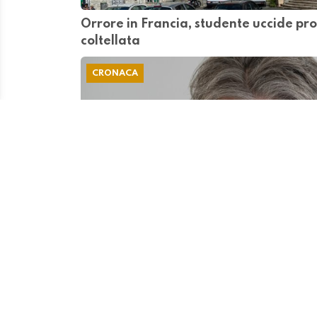
Orrore in Francia, studente uccide pr
coltellata
CRONACA
Il DECS lancia l'anno scolastico, tutte 