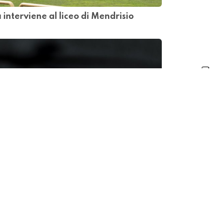
 interviene al liceo di Mendrisio
el Liceo di Locarno, "è ora di dire