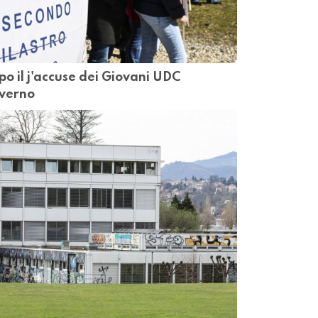
po il j'accuse dei Giovani UDC
overno