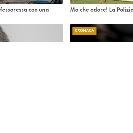
ofessoressa con una
Ma che odore! La Polizia
CRONACA
le prossime sfide
Aggressione alla festa d
basta"