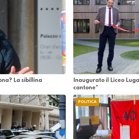
ona? La sibillina
Inaugurato il Liceo Lug
cantone"
POLITICA