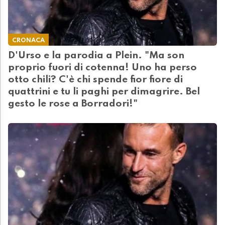
CRONACA
D'Urso e la parodia a Plein. "Ma son
proprio fuori di cotenna! Uno ha perso
otto chili? C'è chi spende fior fiore di
quattrini e tu li paghi per dimagrire. Bel
gesto le rose a Borradori!"