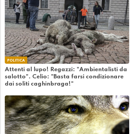
POLITICA
Attenti al lupo! Regazzi: "Ambientalisti da
salotto". Celio: "Basta farsi condizionare
dai soliti caghinbraga!"