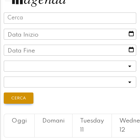
Data Inizio
Data Fine
Categoria
Località
CERCA
Oggi
Domani
Tuesday
Wedne
11
12