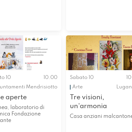
to 10
10.00
Sabato 10
1
untamenti
Mendrisiotto
Arte
Lugan
te aperte
Tre visioni,
un'armonia
nea, laboratorio di
mica Fondazione
Casa anziani malcanton
ante