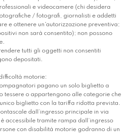
professionali e videocamere (chi desidera
tografiche / fotografi, giornalisti e addetti
re e ottenere un'autorizzazione preventiva;
positivi non sarà consentito); non possono
e.
endere tutti gli oggetti non consentiti
gono depositati.
ifficoltà motorie:
ccompagnatori pagano un solo biglietto a
no tessere o appartengono alle categorie che
nico biglietto con la tariffa ridotta prevista.
montascale dall’ingresso principale in via
 è accessibile tramite rampa dall’ingresso
ersone con disabilità motorie godranno di un