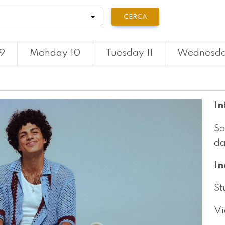
tà
CERCA
9
Monday 10
Tuesday 11
Wednesda
In
Sa
da
In
St
Vi