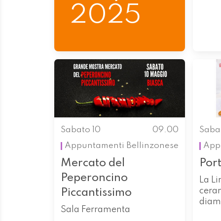
2025
Sabato 10
09.00
Saba
Appuntamenti
Bellinzonese
App
Mercato del
Por
Peperoncino
La Li
cera
Piccantissimo
diam
Sala Ferramenta