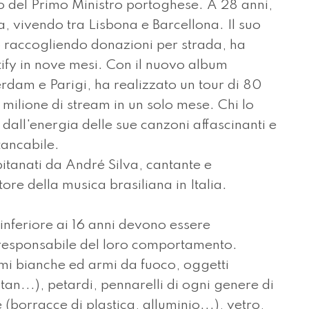
to del Primo Ministro portoghese. A 28 anni,
a, vivendo tra Lisbona e Barcellona. Il suo
o raccogliendo donazioni per strada, ha
tify in nove mesi. Con il nuovo album
rdam e Parigi, ha realizzato un tour di 80
 milione di stream in un solo mese. Chi lo
 dall'energia delle sue canzoni affascinanti e
tancabile.
pitanati da André Silva, cantante e
re della musica brasiliana in Italia.
inferiore ai 16 anni devono essere
sponsabile del loro comportamento.
rmi bianche ed armi da fuoco, oggetti
tan...), petardi, pennarelli di ogni genere di
borracce di plastica, alluminio...), vetro,