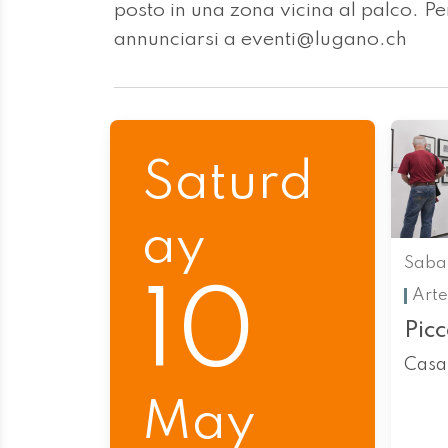
posto in una zona vicina al palco. Pe
annunciarsi a eventi@lugano.ch
Saturd
ay
Saba
10
Arte
Picc
Casa
May