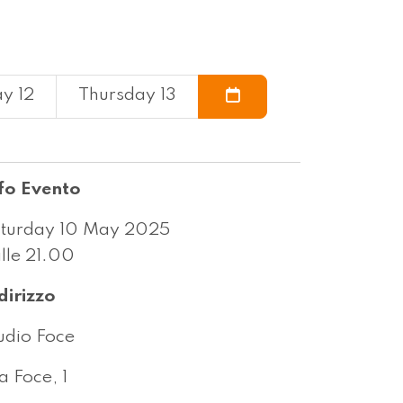
y 12
Thursday 13
fo Evento
turday 10 May 2025
lle 21.00
dirizzo
udio Foce
a Foce, 1