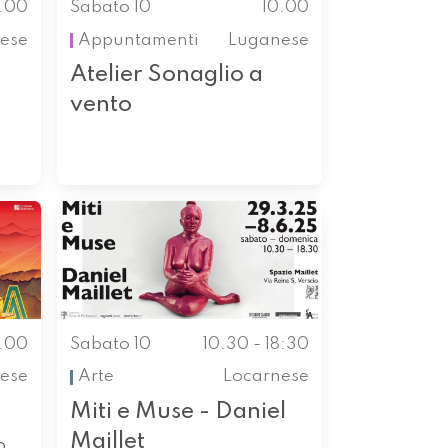
0.00
Sabato 10
10.00
nese
Appuntamenti
Luganese
Atelier Sonaglio a
vento
0.00
Sabato 10
10.30 - 18:30
nese
Arte
Locarnese
Miti e Muse - Daniel
Maillet
o