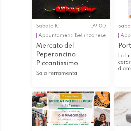
Sabato 10
09.00
Saba
Appuntamenti
Bellinzonese
App
Mercato del
Por
Peperoncino
La Li
cera
Piccantissimo
diam
Sala Ferramenta