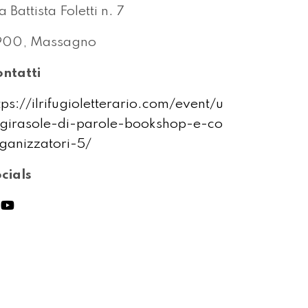
a Battista Foletti n. 7
900, Massagno
ntatti
tps://ilrifugioletterario.com/event/u
girasole-di-parole-bookshop-e-co
ganizzatori-5/
cials