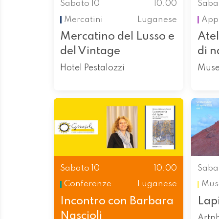
Sabato 10
10.00
Saba
Mercatini
Luganese
App
Mercatino del Lusso e
Atel
del Vintage
di n
Hotel Pestalozzi
Museo
Sabato 10
10.00
Saba
Conferenze
Luganese
Mus
Incontro con Barbara
Lapi
Nascioli
Artph