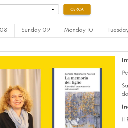
tà
CERCA
 08
Sunday 09
Monday 10
Tuesday
In
Pe
Sa
da
In
Il