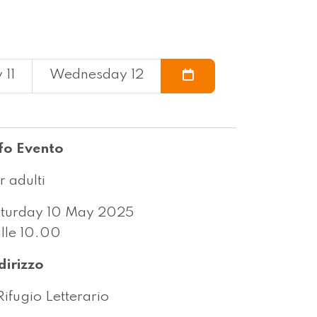
 11
Wednesday 12
fo Evento
r adulti
turday 10 May 2025
lle 10.00
dirizzo
 Rifugio Letterario