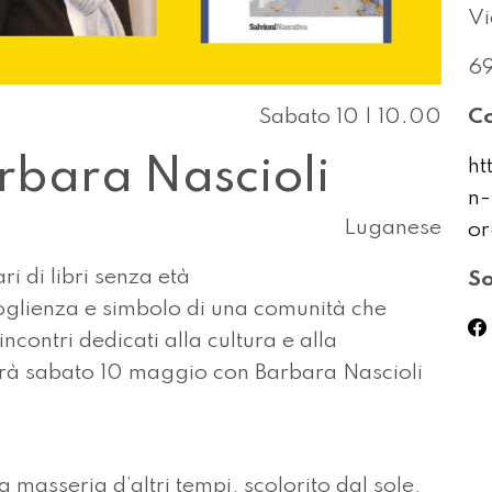
Vi
6
Sabato 10 | 10.00
Co
rbara Nascioli
ht
n-
Luganese
or
ri di libri senza età
So
oglienza e simbolo di una comunità che
incontri dedicati alla cultura e alla
sarà sabato 10 maggio con Barbara Nascioli
a masseria d’altri tempi, scolorito dal sole,