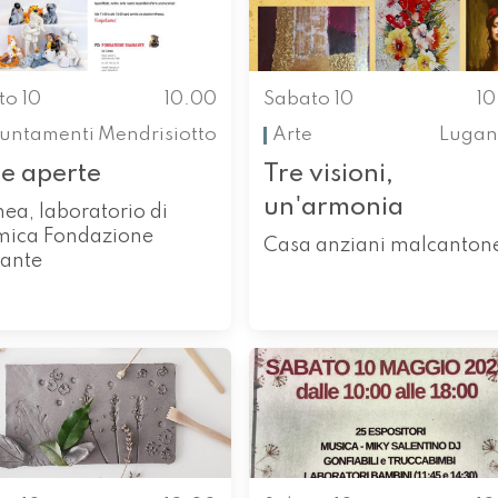
to 10
10.00
Sabato 10
1
untamenti
Mendrisiotto
Arte
Lugan
te aperte
Tre visioni,
un'armonia
nea, laboratorio di
mica Fondazione
Casa anziani malcanton
ante