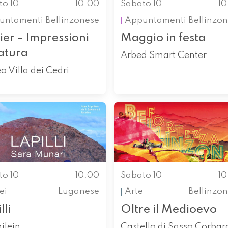
to 10
10.00
Sabato 10
1
untamenti
Bellinzonese
Appuntamenti
Bellinzo
ier - Impressioni
Maggio in festa
atura
Arbed Smart Center
 Villa dei Cedri
to 10
10.00
Sabato 10
1
ei
Luganese
Arte
Bellinzo
lli
Oltre il Medioevo
ilein
Castello di Sasso Corbar