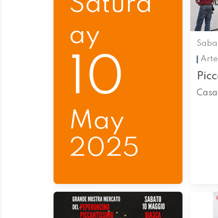
Saturd
ay
Saba
10
Arte
Picc
Casa
May
2025