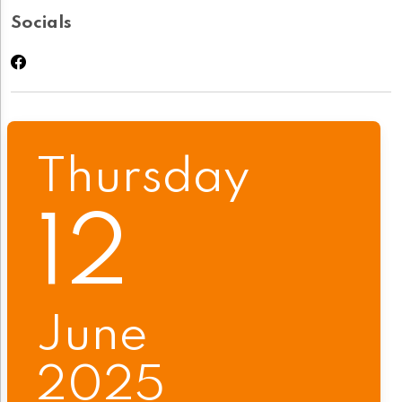
Socials
Thursday
12
June
2025