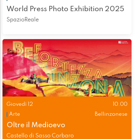
World Press Photo Exhibition 2025
SpazioReale
Giovedì 12
10.00
Arte
Bellinzonese
Oltre il Medioevo
Castello di Sasso Corbaro